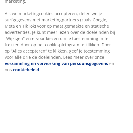
marketing.
Als we marketingcookies accepteren, delen we je
surfgegevens met marketingpartners (zoals Google,
Meta en TikTok) voor op maat gemaakte en statische
advertenties. Je kunt meer lezen over de doeleinden bij
“Wijzigen” en ervoor kiezen om je toestemming in te
trekken door op het cookie-pictogram te klikken. Door
op “Alles accepteren” te klikken, geef je toestemming
Verkoelende slaaptips en producten voor
voor alle drie de doeleinden. Lees meer over onze
zwoele zomernachten
verzameling en verwerking van persoonsgegevens
en
ons
cookiebeleid
.
9 tips om het hoofd koel te houden tijdens warme
zomernachten.
Lees verder