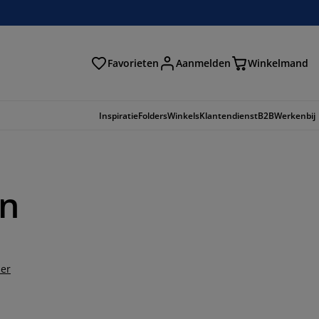
Favorieten
Aanmelden
Winkelmand
Inspiratie
Folders
Winkels
Klantendienst
B2B
Werkenbij
ën
der