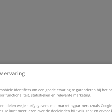
w ervaring
 mobiele identifiers om een goede ervaring te garanderen bij het 
or functionaliteit, statistieken en relevante marketing.
en, delen we je surfgegevens met marketingpartners (zoals Google
s. Je kunt meer lezen over de doeleinden bij “Wijzigen” en ervoor