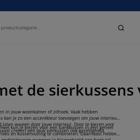
Zoeken
met de sierkussens 
gen in jouw woonkamer of zithoek. Vaak hebben
kan je zo een accentkleur toevoegen om jouw interieur
d laten waaien door jouw interieur. Door te kiezen voor
Ofwel kun je kiezen voor een bankkussen in één geheel
naast creëert een leuk sierkussen ook gezelligheid.
nhoes en kussenvulling te combineren. Daarnaast hebben
ed ondersteunen wanneer je bijvoorbeeld een boek wil