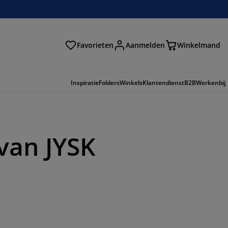
Favorieten
Aanmelden
Winkelmand
Inspiratie
Folders
Winkels
Klantendienst
B2B
Werkenbij
van JYSK