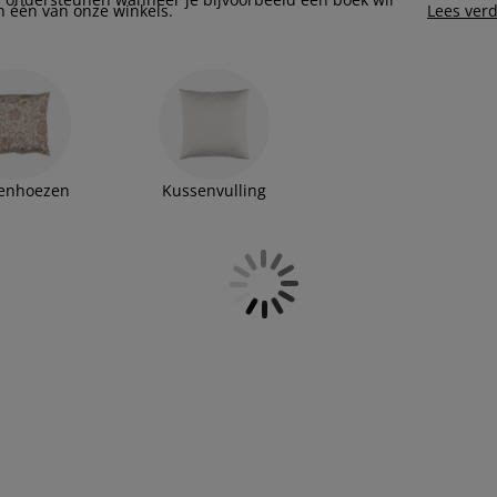
n één van onze winkels.
Lees ver
enhoezen
Kussenvulling