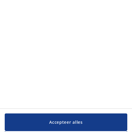
Categorieën
Klantendienst
Klantendienst
JYSK
JYSK
Hoofdkantoor
Volg JYSK
Taal
Accepteer alles