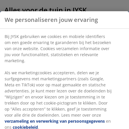
Alles voor de tuin in JYSK
We personaliseren jouw ervaring
De zomer betekent lange dagen buiten, en velen van ons eten
ook graag buiten. Daarom is het belangrijk om goede
tuinmeubelen te hebben zodat je comfortabel kunt zitten.
Bij JYSK gebruiken we cookies en mobiele identifiers
Maar bij JYSK hebben we ook veel meer voor in de tuin dan
om een goede ervaring te garanderen bij het bezoeken
alleen tuinstoelen, tuintafels en loungesets. Op dagen dat de
van onze website. Cookies verzamelen informatie over
zon te fel of te heet wordt, kun je voor schaduw zorgen met
jou voor functionaliteit, statistieken en relevante
een parasol, luifel of zonnescherm van JYSK. Onze
marketing.
zonneschermen worden verkocht met motor en zijn
verkrijgbaar in standaardmaten voor de meeste terrassen.
Als we marketingcookies accepteren, delen we je
Vergeet niet een parasolvoet te kopen om je parasol stabiel te
surfgegevens met marketingpartners (zoals Google,
houden.
Meta en TikTok) voor op maat gemaakte en statische
In ons tuinassortiment vind je ook heel wat interieurartikelen
advertenties. Je kunt meer lezen over de doeleinden bij
zoals tuinpotten, kussens, planten, kaarsen en lantaarns,
“Wijzigen” en ervoor kiezen om je toestemming in te
vuurkorven, buitenkleden, kussenboxen en solarlampen.
trekken door op het cookie-pictogram te klikken. Door
Deze laatste zijn niet alleen praktisch maar ook
op “Alles accepteren” te klikken, geef je toestemming
energiebesparend.
voor alle drie de doeleinden. Lees meer over onze
verzameling en verwerking van persoonsgegevens
en
Een goed uitgeruste kampeerder
ons
cookiebeleid
.