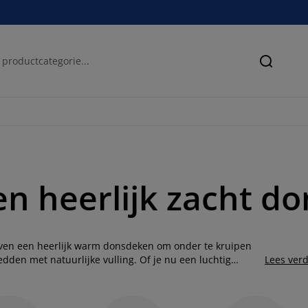
Zoeken
en heerlijk zacht d
boven een heerlijk warm donsdeken om onder te kruipen
den met natuurlijke vulling. Of je nu een luchtig
Lees ver
de perfecte keuze voor jou. Heb jij het ‘s nachts snel
van bibberen in bed.