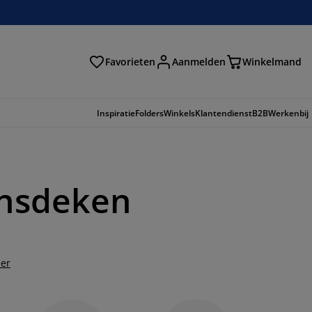
Favorieten
Aanmelden
Winkelmand
Inspiratie
Folders
Winkels
Klantendienst
B2B
Werkenbij
onsdeken
der