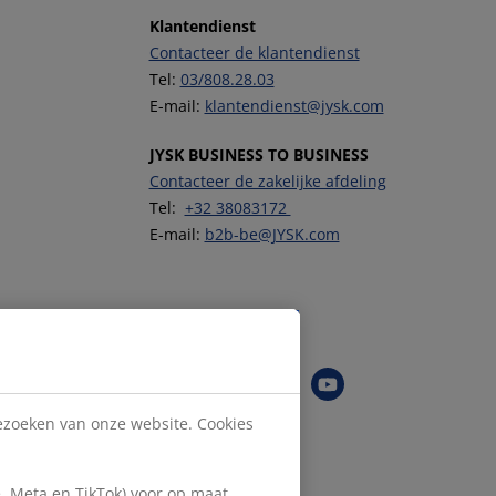
Klantendienst
Contacteer de klantendienst
Tel:
03/808.28.03
E-mail:
klantendienst@jysk.com
JYSK BUSINESS TO BUSINESS
Contacteer de zakelijke afdeling
Tel:
+32 38083172
E-mail:
b2b-be@JYSK.com
Volg JYSK
bezoeken van onze website. Cookies
, Meta en TikTok) voor op maat