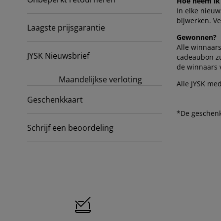
Hoe neem ik
ubelonderhoud
itenverlichting
sectenhorren
eslakens
edbodems
rlichting
In elke nieuw
bijwerken. V
amfolie
mping
Laagste prijsgarantie
eerkasten
ttenbodems
ishoud
Gewonnen?
Alle winnaar
cessoires
aapkamermeubelen
ndermatrassen
nderkamer
JYSK Nieuwsbrief
cadeaubon zu
de winnaars 
nderbedden
ssen/strijken
Maandelijkse verloting
Alle JYSK me
isdierartikelen
Geschenkkaart
*De geschenk
Schrijf een beoordeling