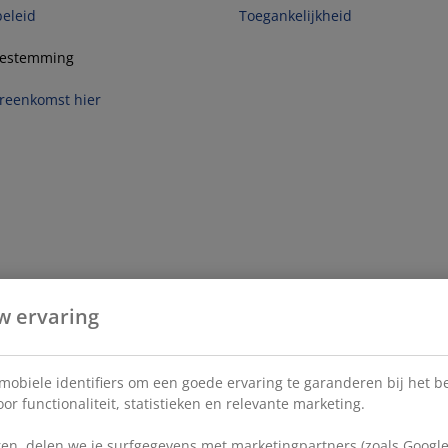
beleid
Toegankelijkheid
toestemming
reenkomst hier
w ervaring
 mobiele identifiers om een goede ervaring te garanderen bij het 
or functionaliteit, statistieken en relevante marketing.
en, delen we je surfgegevens met marketingpartners (zoals Google