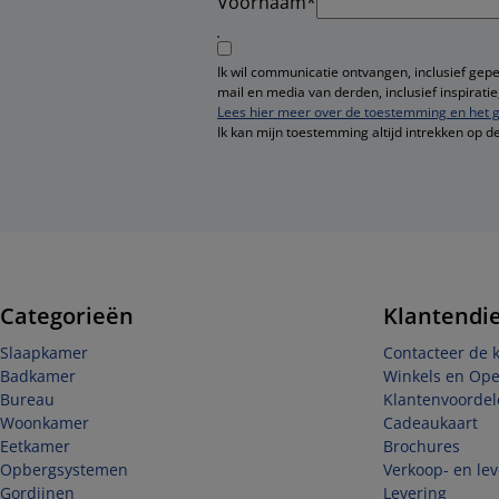
Voornaam*
Ik wil communicatie ontvangen, inclusief gep
mail en media van derden, inclusief inspirat
Lees hier meer over de toestemming en het g
Ik kan mijn toestemming altijd intrekken op d
Categorieën
Klantendi
Slaapkamer
Contacteer de 
Badkamer
Winkels en Op
Bureau
Klantenvoordel
Woonkamer
Cadeaukaart
Eetkamer
Brochures
Opbergsystemen
Verkoop- en le
Gordijnen
Levering