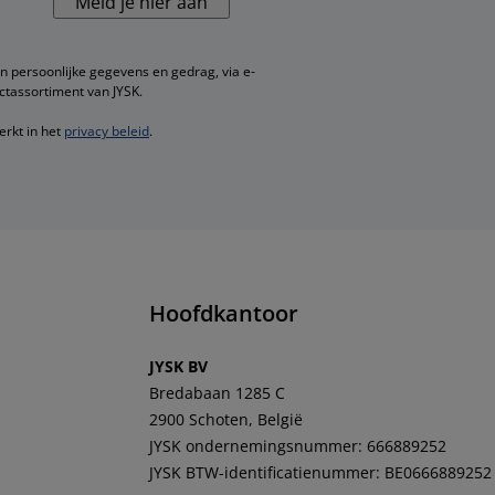
Meld je hier aan
n persoonlijke gegevens en gedrag, via e-
ctassortiment van JYSK.
erkt in het
privacy beleid
.
Hoofdkantoor
JYSK BV
Bredabaan 1285 C
2900 Schoten, België
JYSK ondernemingsnummer: 666889252
JYSK BTW-identificatienummer: BE0666889252