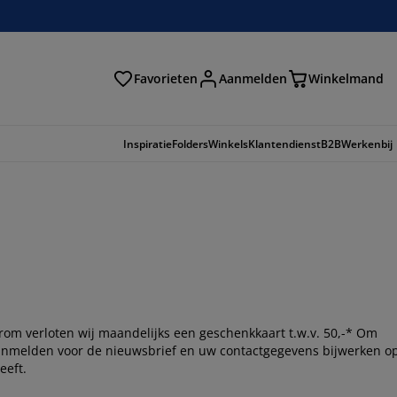
Favorieten
Aanmelden
Winkelmand
Inspiratie
Folders
Winkels
Klantendienst
B2B
Werkenbij
rom verloten wij maandelijks een geschenkkaart t.w.v. 50,-* Om
anmelden voor de nieuwsbrief en uw contactgegevens bijwerken o
eeft.