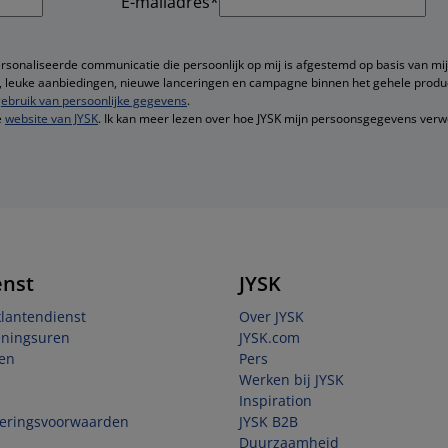
E-mailadres*
ersonaliseerde communicatie die persoonlijk op mij is afgestemd op basis van mij
ie, leuke aanbiedingen, nieuwe lanceringen en campagne binnen het gehele produ
ebruik van persoonlijke gegevens
.
e
website van JYSK
. Ik kan meer lezen over hoe JYSK mijn persoonsgegevens verw
enst
JYSK
klantendienst
Over JYSK
eningsuren
JYSK.com
en
Pers
Werken bij JYSK
Inspiration
veringsvoorwaarden
JYSK B2B
Duurzaamheid