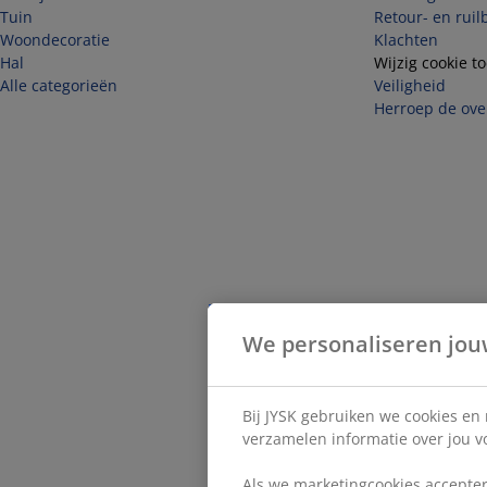
Tuin
Retour- en ruil
Woondecoratie
Klachten
Hal
Wijzig cookie 
Alle categorieën
Veiligheid
Herroep de ove
We personaliseren jou
Bij JYSK gebruiken we cookies en
verzamelen informatie over jou vo
Als we marketingcookies accepter