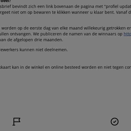
 deel?
sbrief bevindt zich een link bovenaan de pagina met "profiel updat
ergeet niet om op bewaren te klikken wanneer u klaar bent. Vanaf
s worden op de eerste dag van elke maand willekeurig getrokken en
llen ontvangen. We publiceren de namen van de winnaars op
htt
van de afgelopen drie maanden.
dewerkers kunnen niet deelnemen.
kaart kan in de winkel en online besteed worden en niet tegen c