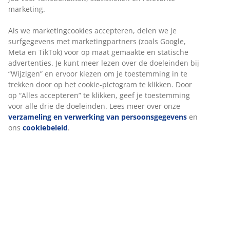
25 jaar garantie op onze GOLD matrassen.
marketing.
Als we marketingcookies accepteren, delen we je
surfgegevens met marketingpartners (zoals Google,
Meta en TikTok) voor op maat gemaakte en statische
EVERYDAY LOW PRICE
advertenties. Je kunt meer lezen over de doeleinden bij
We hebben een grote variatie aan artikelen uitgekozen die
“Wijzigen” en ervoor kiezen om je toestemming in te
steeds een vaste lage prijs hebben. Elke dag.
trekken door op het cookie-pictogram te klikken. Door
op “Alles accepteren” te klikken, geef je toestemming
voor alle drie de doeleinden. Lees meer over onze
verzameling en verwerking van persoonsgegevens
en
ons
cookiebeleid
.
Win een JYSK cadeaubon t.w.v. €50
Ontvang marketing van JYSK inclusief nieuws,
wedstrijden, inspiratie en aanbiedingen met
gepersonaliseerde inhoud op basis van uw
persoonlijke gegevens. Als je akkoord gaat met het
ontvangen van marketing, doe je ook mee aan een