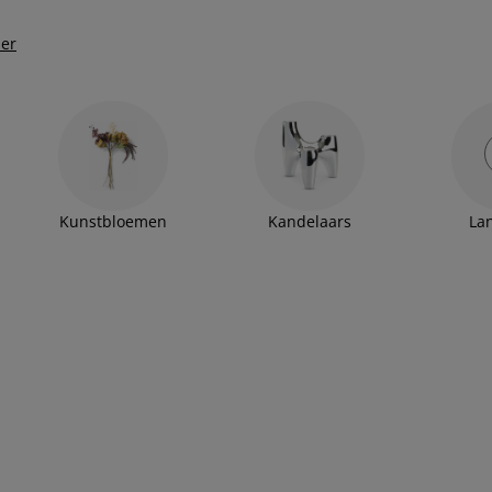
der
Kunstbloemen
Kandelaars
La