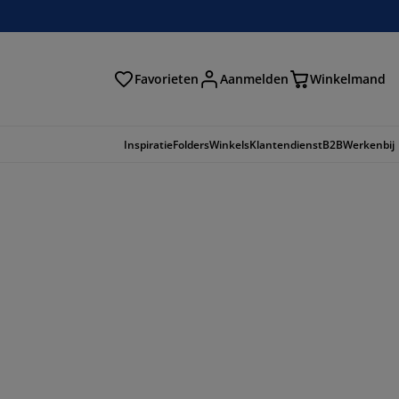
Favorieten
Aanmelden
Winkelmand
Inspiratie
Folders
Winkels
Klantendienst
B2B
Werkenbij