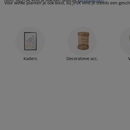
ubelonderhoud
itenverlichting
sectenhorren
eslakens
edbodems
rlichting
Voor welke planten je ook kiest, bij JYSK vind je steeds een gesch
amfolie
mping
eerkasten
ttenbodems
ishoud
cessoires
aapkamermeubelen
ndermatrassen
nderkamer
nderbedden
ssen/strijken
isdierartikelen
Kaders
Decoratieve acc.