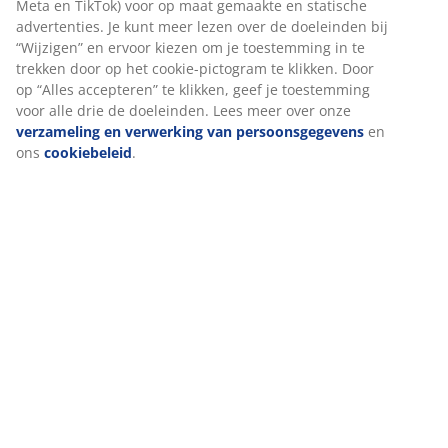
Meta en TikTok) voor op maat gemaakte en statische
advertenties. Je kunt meer lezen over de doeleinden bij
Productvragen
“Wijzigen” en ervoor kiezen om je toestemming in te
trekken door op het cookie-pictogram te klikken. Door
op “Alles accepteren” te klikken, geef je toestemming
voor alle drie de doeleinden. Lees meer over onze
verzameling en verwerking van persoonsgegevens
en
ons
cookiebeleid
.
Vragen over winkels en
winkelbestellingen
VEELGESTELDE VRAGEN
Wat zijn de leveringskosten?
Kan ik mijn leveringsdatum wijzigen?
Kan ik mijn leveringsdatum wijzigen?