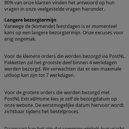
eubelonderhoud
uitenverlichting
nsectenhorren
80% van onze klanten vinden het antwoord op hun
oeslakens
edbodems
rlichting
vragen in onze veelgestelde vragen hieronder.
aamfolie
amping
leerkasten
attenbodems
uishoud
Langere bezorgtermijn
Vanwege de (komende) feestdagen is er momenteel
ccessoires
laapkamermeubelen
indermatrassen
inderkamer
kans op een langere bezorgtermijn. Onze excuses voor
enig ongemak.
inderbedden
assen/strijken
Voor de kleinere orders die worden bezorgd via PostNL
uisdierartikelen
Pakketten zal het grootste deel binnen 4 werkdagen
worden bezorgd. We verwachten dat er een maximale
uitloop kan zijn tot 7 werkdagen.
Voor de grotere orders die worden bezorgd met
PostNL Extra@Home kies je zelf de bezorgdatum op
onze website. De eerstmogelijke datum hiervoor wordt
zichtbaar tijdens het bestelproces.
Daarnaast kan het zijn dat sommige winkels hun vracht