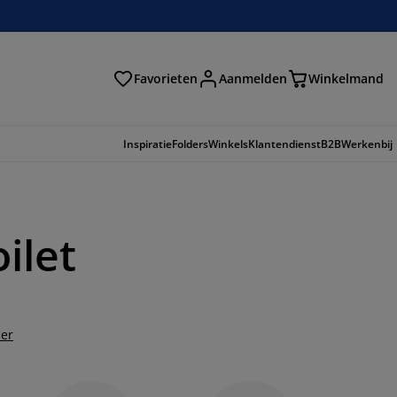
Favorieten
Aanmelden
Winkelmand
Inspiratie
Folders
Winkels
Klantendienst
B2B
Werkenbij
ilet
der