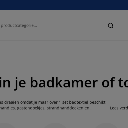
Zoeken
n je badkamer of to
es draaien omdat je maar over 1 set badtextiel beschikt.
shandjes, gastendoekjes, strandhanddoeken en
Lees ver
euren. Vind je het leuk om je badkamer een opfrisbeurt
ult zien dat jouw badkamer er heel anders uit zal zien.