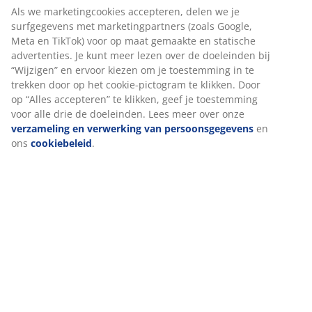
Klapstoelen
Als we marketingcookies accepteren, delen we je
surfgegevens met marketingpartners (zoals Google,
Klapstoelen zijn erg praktisch om in huis te hebben als
Meta en TikTok) voor op maat gemaakte en statische
je onverwacht extra gasten over de vloer krijgt. Daarnaast
advertenties. Je kunt meer lezen over de doeleinden bij
kunnen vouwstoelen ook gebruikt worden wanneer je met de
“Wijzigen” en ervoor kiezen om je toestemming in te
wagen of kampeerwagen met vakantie gaat.
trekken door op het cookie-pictogram te klikken. Door
op “Alles accepteren” te klikken, geef je toestemming
Sidetables
voor alle drie de doeleinden. Lees meer over onze
verzameling en verwerking van persoonsgegevens
en
ons
cookiebeleid
.
Side- of haltafels geven jouw hal de finish touch. Plaats een
leuke haltafel in jouw gang en decoreer deze met enkele
mooie woonaccessoires.
Handleidingen en blogberichten
Geef je keuken
Hoe dek je een