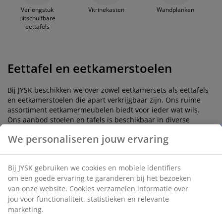
Verlengstuk
Vitrinekasten
Wandplanken
uitschuifbare
eettafels
Eettafel en eetkamerstoelen
Bij JYSK beschikken we over zowel eetkamersets als eettafels
en eetkamerstoelen die apart verkrijgbaar zijn. Ons ruime
assortiment eetkamermeubelen biedt voor ieder wat wils.
Ons aanbod stoelen en tafels is beschikbaar in diverse
maten, kleuren en materialen.
We personaliseren jouw ervaring
Dressoirs
Bij JYSK gebruiken we cookies en mobiele identifiers
om een goede ervaring te garanderen bij het bezoeken
Dressoirs kunnen als opberg- of voorraadkast dienst doen om
extra borden, servies en glas te stockeren. Groot feest? Haal
van onze website. Cookies verzamelen informatie over
de extra borden maar boven!
jou voor functionaliteit, statistieken en relevante
marketing.