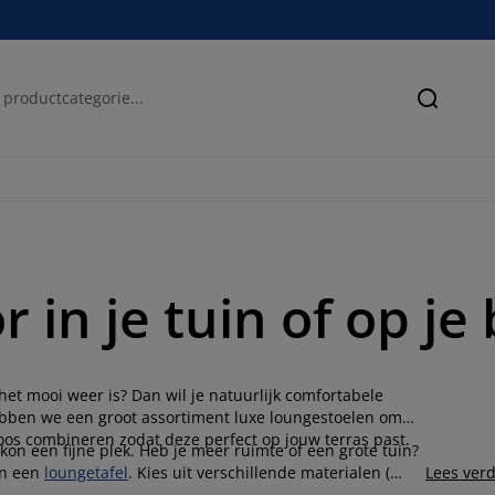
Zoeken
 in je tuin of op je
s het mooi weer is? Dan wil je natuurlijk comfortabele
ebben we een groot assortiment luxe loungestoelen om
oos combineren zodat deze perfect op jouw terras past.
kon een fijne plek. Heb je meer ruimte of een grote tuin?
n een
loungetafel
. Kies uit verschillende materialen (
Lees ver
ls effect of ga juist voor dezelfde materialen voor een