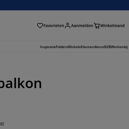
Favorieten
Aanmelden
Winkelmand
Inspiratie
Folders
Winkels
Klantendienst
B2B
Werkenbij
 balkon
der