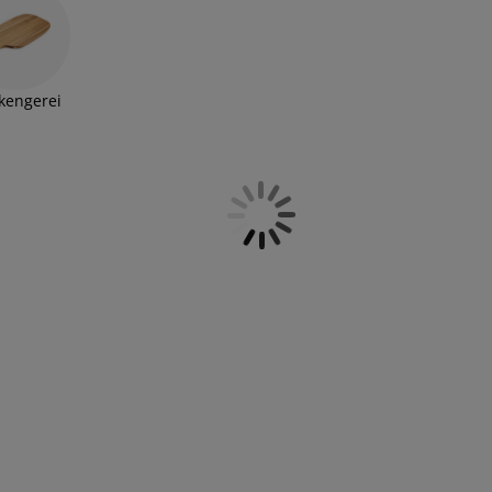
ons assortiment
glazen, mokken
en
kengerei