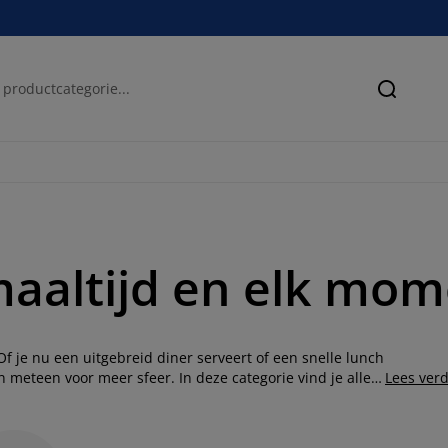
Zoeken
maaltijd en elk mo
 Of je nu een uitgebreid diner serveert of een snelle lunch
 meteen voor meer sfeer. In deze categorie vind je alles
Lees ver
or bijgerechten tot grote serveerschalen voor salades of
effect of kies één stijl voor een rustige, harmonieuze
en het geheel compleet en zorgen ervoor dat je drankjes