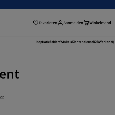
Favorieten
Aanmelden
Winkelmand
Inspiratie
Folders
Winkels
Klantendienst
B2B
Werkenbij
ment
der