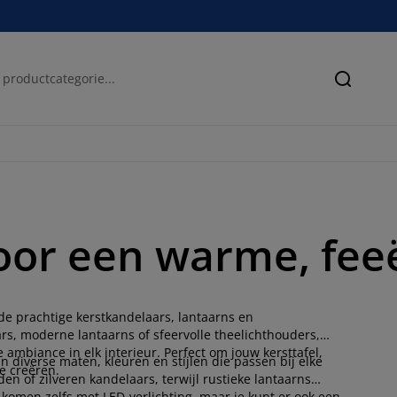
Zoeken
oor een warme, feeë
de prachtige kerstkandelaars, lantaarns en
ars, moderne lantaarns of sfeervolle theelichthouders,
ambiance in elk interieur. Perfect om jouw kersttafel,
n diverse maten, kleuren en stijlen die passen bij elke
e creëren.
den of zilveren kandelaars, terwijl rustieke lantaarns
 komen zelfs met LED-verlichting, maar je kunt er ook een