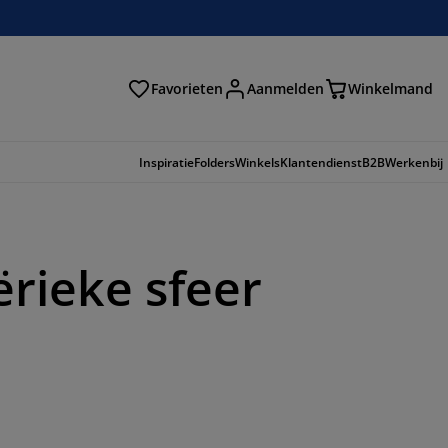
Favorieten
Aanmelden
Winkelmand
Inspiratie
Folders
Winkels
Klantendienst
B2B
Werkenbij
rieke sfeer