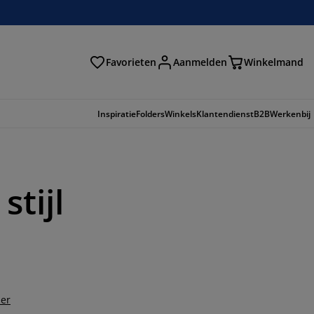
Favorieten
Aanmelden
Winkelmand
Inspiratie
Folders
Winkels
Klantendienst
B2B
Werkenbij
stijl
der