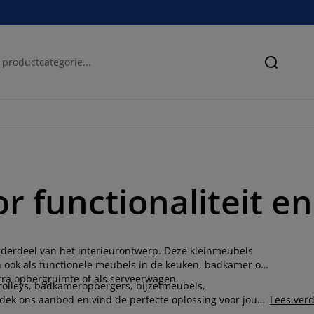
Zoeken
functionaliteit en 
 onderdeel van het interieurontwerp. Deze kleinmeubels
n ook als functionele meubels in de keuken, badkamer of
tra opbergruimte of als serveerwagen.
trolleys, badkameropbergers, bijzetmeubels,
tdek ons aanbod en vind de perfecte oplossing voor jouw
Lees ver