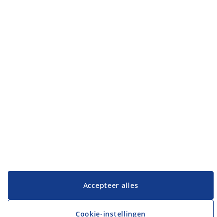
JYSK
JYSK
Hoofdkantoor
Volg JYSK
Taal
Accepteer alles
Cookie-instellingen