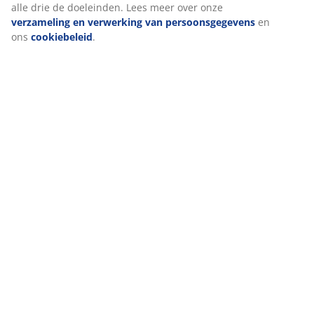
alle drie de doeleinden. Lees meer over onze
verzameling en verwerking van persoonsgegevens
en
ons
cookiebeleid
.
Gordijnen
Tuin
Woondecoratie
Hal