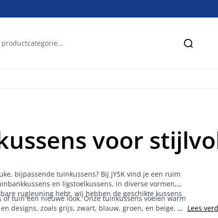
Zoeken
ussens voor stijlvol
uke, bijpassende tuinkussens? Bij JYSK vind je een ruim
uinbankkussens en ligstoelkussens, in diverse vormen,
elbare rugleuning hebt, wij hebben de geschikte kussens
as of tuin een nieuwe look. Onze tuinkussens voelen warm
en designs, zoals grijs, zwart, blauw, groen, en beige. Of
Lees ver
euk printje of motiefje, zoals streepjes, bloemetjes en