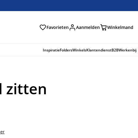
Favorieten
Aanmelden
Winkelmand
Inspiratie
Folders
Winkels
Klantendienst
B2B
Werkenbij
 zitten
der