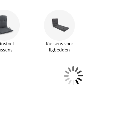
 jouw tuinmeubelen en creëer een sfeervolle
instoel
Kussens voor
ussens
ligbedden