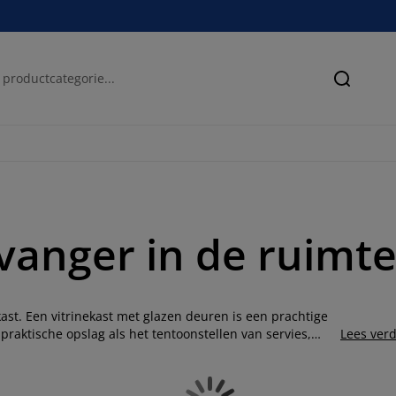
Zoeken
kvanger in de ruimt
ast. Een vitrinekast met glazen deuren is een prachtige
praktische opslag als het tentoonstellen van servies,
Lees ver
rinekasten, vitrinekasten met laden als vitrinekasten met
worden gesloten, kun je ook kiezen voor een vlechtskast.
art en natuurlijk, evenals materialen zoals eikenhout,