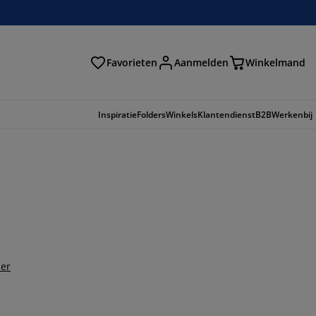
Favorieten
Aanmelden
Winkelmand
Inspiratie
Folders
Winkels
Klantendienst
B2B
Werkenbij
e
der