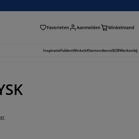
Favorieten
Aanmelden
Winkelmand
Inspiratie
Folders
Winkels
Klantendienst
B2B
Werkenbij
JYSK
der