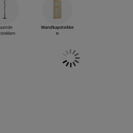
taande
Wandkapstokke
stokken
n