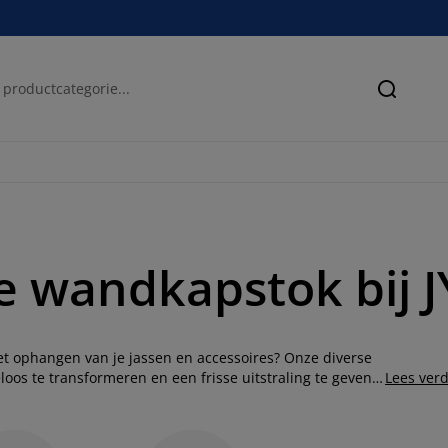
Zoeken
e wandkapstok bij 
het ophangen van je jassen en accessoires? Onze diverse
s te transformeren en een frisse uitstraling te geven.
Lees ver
r geeft aan Scandinavische ontwerpen, in onze collectie
d de wandkapstok die perfect aansluit bij jouw wensen.
ystemen
van
opbergdozen
tot
commodes
.