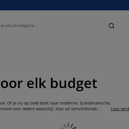
Zoeken
oor elk budget
lvol. Of je nu op zoek bent naar moderne, Scandinavische,
timent voor iedere woonstijl. Kies uit verschillende
Lees ver
ie bij jouw interieur past. Veel van onze modellen
dat je er zowel tijdens het eten als bij lange gesprekken
timent
eetkamermeubelen
en stel eenvoudig een