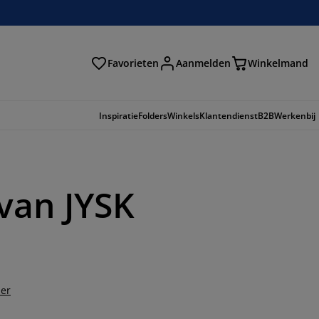
Favorieten
Aanmelden
Winkelmand
Inspiratie
Folders
Winkels
Klantendienst
B2B
Werkenbij
van JYSK
der