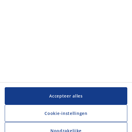
JYSK
JYSK
Hoofdkantoor
Volg JYSK
Taal
Accepteer alles
Cookie-instellingen
Noodzakelijke