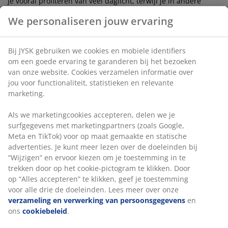
je vooral profiteren van veel daglicht, terwijl je in andere
ruimtes juist meer behoefte hebt aan privacy of een gezellige
We personaliseren jouw ervaring
sfeer. Ook de kleur en de stof spelen een belangrijke rol.
Lichte tinten zorgen vaak voor een ruimtelijk effect, terwijl
donkere kleuren juist warmte en karakter toevoegen aan een
Bij JYSK gebruiken we cookies en mobiele identifiers
interieur.
om een goede ervaring te garanderen bij het bezoeken
Daarnaast bepalen de lengte, de breedte en de manier
van onze website. Cookies verzamelen informatie over
waarop de gordijnen vallen mee de uitstraling van de ruimte.
jou voor functionaliteit, statistieken en relevante
Goed gekozen gordijnen kunnen een kamer optisch groter of
marketing.
juist gezelliger laten aanvoelen en vormen een stijlvolle
aanvulling op je interieur.
Als we marketingcookies accepteren, delen we je
surfgegevens met marketingpartners (zoals Google,
Comfort en sfeer in elk seizoen
Meta en TikTok) voor op maat gemaakte en statische
advertenties. Je kunt meer lezen over de doeleinden bij
“Wijzigen” en ervoor kiezen om je toestemming in te
Gordijnen dragen niet alleen bij aan de uitstraling van je
trekken door op het cookie-pictogram te klikken. Door
woning, maar verhogen ook het wooncomfort. Ze zorgen voor
op “Alles accepteren” te klikken, geef je toestemming
een zachtere uitstraling, verminderen inkijk en helpen om
voor alle drie de doeleinden. Lees meer over onze
een aangename sfeer te creëren waarin je kunt ontspannen.
Door gordijnen te combineren met andere woontextiel
verzameling en verwerking van persoonsgegevens
en
ontstaat een interieur dat warmte en rust uitstraalt.
ons
cookiebeleid
.
Ook wanneer je je interieur wilt vernieuwen zonder grote