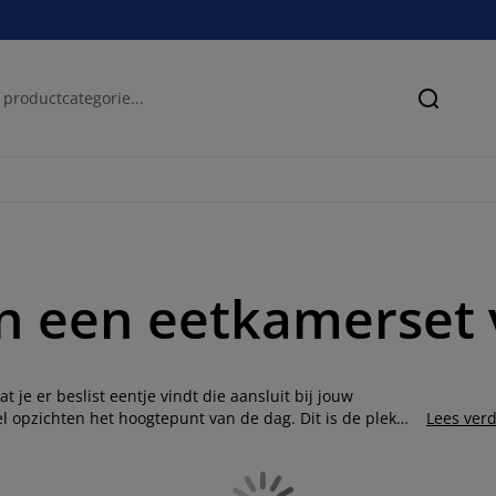
Zoeken
an een eetkamerset 
je er beslist eentje vindt die aansluit bij jouw
el opzichten het hoogtepunt van de dag. Dit is de plek
Lees ver
terwijl we van een lekkere maaltijd genieten. Het is
n stoelen moeten in de eerste plaats een comfortabele
kken (apart) verkrijgbaar en deze vormen een praktische