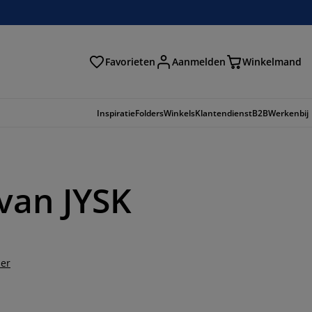
Favorieten
Aanmelden
Winkelmand
Inspiratie
Folders
Winkels
Klantendienst
B2B
Werkenbij
van JYSK
der