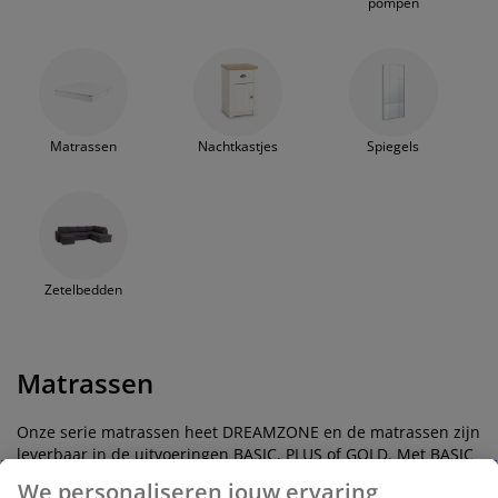
pompen
Matrassen
Nachtkastjes
Spiegels
Zetelbedden
Matrassen
Onze serie matrassen heet DREAMZONE en de matrassen zijn
leverbaar in de uitvoeringen BASIC, PLUS of GOLD. Met BASIC
heb je een goed matras voor een goede prijs. Met PLUS krijg
We personaliseren jouw ervaring