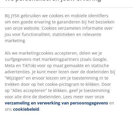
je extra comfort en kwaliteit. En GOLD is absoluut de beste
kwaliteit die er te koop is. Als experts op slaapgebied willen
we jou helpen met het vinden van de juiste matras en het
Bij JYSK gebruiken we cookies en mobiele identifiers
juiste dekbed. Neem een kijkje in onze
matrassenhandleiding
om een goede ervaring te garanderen bij het bezoeken
, waar wij tips en adviezen geven om de juiste matras te
van onze website. Cookies verzamelen informatie over
kiezen. Een goede nachtrust is van vitaal belang voor jouw
jou voor functionaliteit, statistieken en relevante
gezondheid en welzijn - de juiste matras kan hierbij helpen.
marketing.
Bedden
Als we marketingcookies accepteren, delen we je
surfgegevens met marketingpartners (zoals Google,
Het is belangrijk om een bed en matras te kopen die bij jou
Meta en TikTok) voor op maat gemaakte en statische
past. Wij brengen vele uren van de dag door ons bed. Lees
advertenties. Je kunt meer lezen over de doeleinden bij
hier
meer over hoe je beter kunt slapen.
“Wijzigen” en ervoor kiezen om je toestemming in te
trekken door op het cookie-pictogram te klikken. Door
op “Alles accepteren” te klikken, geef je toestemming
Dekbedden
voor alle drie de doeleinden. Lees meer over onze
verzameling en verwerking van persoonsgegevens
en
Dekbedden zijn verkrijgbaar in verschillende maten. Welk
ons
cookiebeleid
.
dekbed is voor jou het meest geschikt? Lees het in
onze blog
.
JYSK is partner van toonaangevende fabrikanten om je de
meest uitgebreide selectie aan hoogwaardige dekbedden en
kussens op de markt aan te bieden. Daarom raden wij je aan