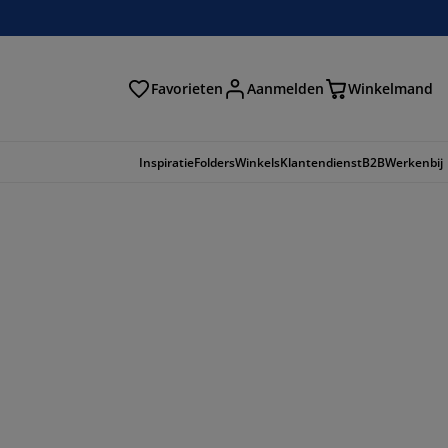
Favorieten
Aanmelden
Winkelmand
Inspiratie
Folders
Winkels
Klantendienst
B2B
Werkenbij