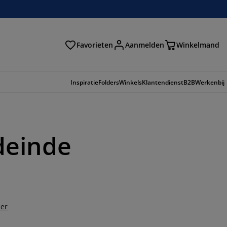
Favorieten
Aanmelden
Winkelmand
Inspiratie
Folders
Winkels
Klantendienst
B2B
Werkenbij
deinde
der