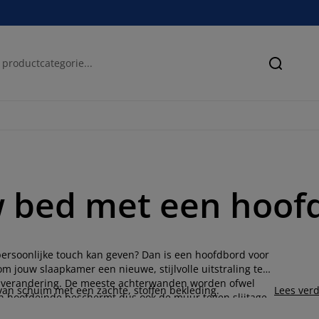
Zoeken
w bed met een hoof
ersoonlijke touch kan geven? Dan is een hoofdbord voor
 jouw slaapkamer een nieuwe, stijlvolle uitstraling te
an verandering. De meeste achterwanden worden ofwel
van schuim met een zachte, stoffen bekleding.
Lees ver
n hoofdeinde beschermt dus ook de muur tegen slijtage.