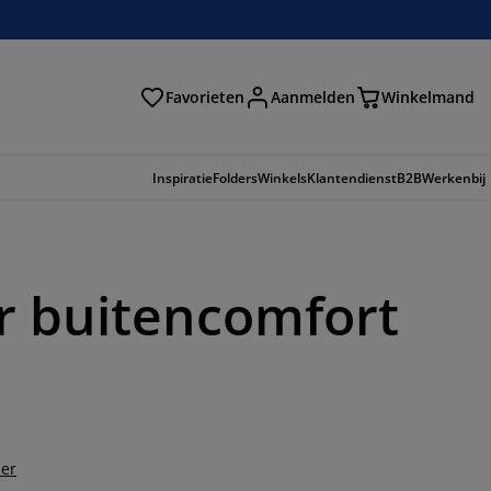
Favorieten
Aanmelden
Winkelmand
Inspiratie
Folders
Winkels
Klantendienst
B2B
Werkenbij
or buitencomfort
der