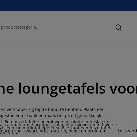
Zoeken
eine loungetafels vo
e en versnapering bij de hand te hebben. Plaats een
ngestoelen of bank en maak het jezelf gemakkelijk.
ebt. Een bijzettafeltje neemt weinig ruimte in beslag en
zoals aluminium, hardhout, rotan of artwood, en in diverse
s een klein tuintafeltje ideaal! Je kunt een bijzettafel
leuren zoals zwart, grijs, naturel, beige en bruin om
Lees ver
tief item.