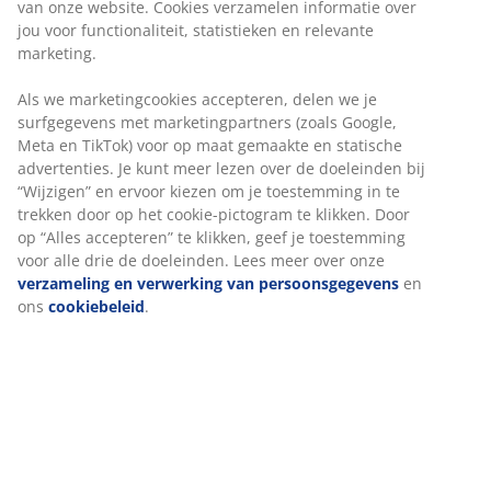
van onze website. Cookies verzamelen informatie over
jou voor functionaliteit, statistieken en relevante
marketing.
MATRAS GARANTIE
Als we marketingcookies accepteren, delen we je
25 jaar garantie op onze GOLD matrassen.
surfgegevens met marketingpartners (zoals Google,
Meta en TikTok) voor op maat gemaakte en statische
advertenties. Je kunt meer lezen over de doeleinden bij
“Wijzigen” en ervoor kiezen om je toestemming in te
trekken door op het cookie-pictogram te klikken. Door
EVERYDAY LOW PRICE
op “Alles accepteren” te klikken, geef je toestemming
We hebben een grote variatie aan artikelen uitgekozen die
voor alle drie de doeleinden. Lees meer over onze
steeds een vaste lage prijs hebben. Elke dag.
verzameling en verwerking van persoonsgegevens
en
ons
cookiebeleid
.
Win een JYSK cadeaubon t.w.v. €50