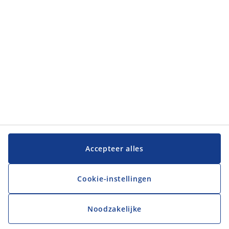
JYSK
JYSK
Hoofdkantoor
Volg JYSK
Taal
Accepteer alles
Cookie-instellingen
Noodzakelijke