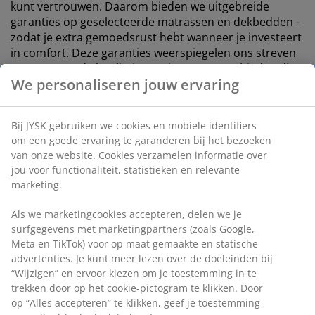
kunt vertrouwen. Daarom bieden we uitgebreide
garanties op geselecteerde matrassen en dekbedden -
zodat je extra gemoedsrust hebt wanneer je investeert
in comfort. Deze garanties weerspiegelen ons streven
om vertrouwde kwaliteitsproducten aan te bieden die
We personaliseren jouw ervaring
langdurig bestand zijn tegen dagelijks gebruik.
Uitgebreide matrasgarantie
Bij JYSK gebruiken we cookies en mobiele identifiers
om een goede ervaring te garanderen bij het bezoeken
We bieden een verlengde garantie van 15 of 25 jaar op
van onze website. Cookies verzamelen informatie over
een aantal matrassen:
jou voor functionaliteit, statistieken en relevante
marketing.
Boxmatrassen: 15 jaar garantie op PLUS en 25
jaar op GOLD
Als we marketingcookies accepteren, delen we je
surfgegevens met marketingpartners (zoals Google,
Springveermatrassen: 15 jaar garantie op PLUS
Meta en TikTok) voor op maat gemaakte en statische
en 25 jaar op GOLD
advertenties. Je kunt meer lezen over de doeleinden bij
Schuimmatrassen: 25 jaar garantie op GOLD
“Wijzigen” en ervoor kiezen om je toestemming in te
trekken door op het cookie-pictogram te klikken. Door
Boxsprings: 15 jaar garantie op PLUS en 25 jaar
op “Alles accepteren” te klikken, geef je toestemming