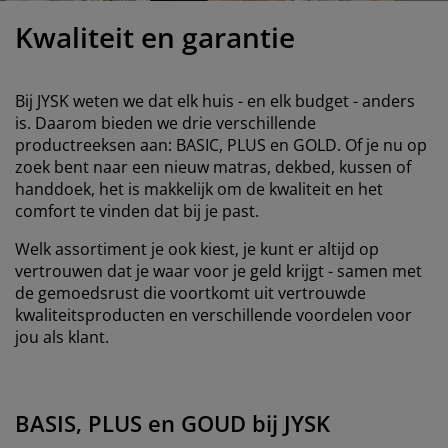
eubelonderhoud
uitenverlichting
nsectenhorren
oeslakens
edbodems
rlichting
Kwaliteit en garantie
aamfolie
amping
leerkasten
attenbodems
uishoud
Bij JYSK weten we dat elk huis - en elk budget - anders
ccessoires
laapkamermeubelen
indermatrassen
inderkamer
is. Daarom bieden we drie verschillende
productreeksen aan: BASIC, PLUS en GOLD. Of je nu op
inderbedden
assen/strijken
zoek bent naar een nieuw matras, dekbed, kussen of
handdoek, het is makkelijk om de kwaliteit en het
uisdierartikelen
comfort te vinden dat bij je past.
Welk assortiment je ook kiest, je kunt er altijd op
vertrouwen dat je waar voor je geld krijgt - samen met
de gemoedsrust die voortkomt uit vertrouwde
kwaliteitsproducten en verschillende voordelen voor
jou als klant.
BASIS, PLUS en GOUD bij JYSK