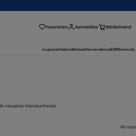
Favorieten
Aanmelden
Winkelmand
Inspiratie
Folders
Winkels
Klantendienst
B2B
Werkenbij
de nieuwste interieurtrends.
66 resu