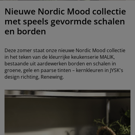
eubelonderhoud
uitenverlichting
nsectenhorren
oeslakens
edbodems
rlichting
Nieuwe Nordic Mood collectie
aamfolie
amping
leerkasten
attenbodems
uishoud
met speels gevormde schalen
en borden
ccessoires
laapkamermeubelen
indermatrassen
inderkamer
inderbedden
assen/strijken
Deze zomer staat onze nieuwe Nordic Mood collectie
in het teken van de kleurrijke keukenserie MALIK,
uisdierartikelen
bestaande uit aardewerken borden en schalen in
groene, gele en paarse tinten – kernkleuren in JYSK's
design richting, Renewing.