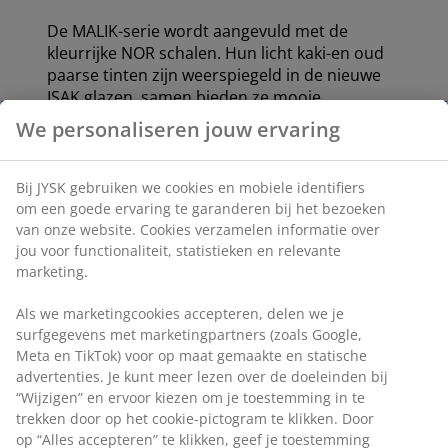
De MALIK-serie wordt aangevuld met de
kleurrijke NOR schalen. Hun licht kaki-en oud
paarse tinten zijn weerspiegeld in de nieuwe
ISAK glazen, samen bieden ze mooie
mogelijkheden voor een moderne en kleurrijke
We personaliseren jouw ervaring
tafeldekking.
Bij JYSK gebruiken we cookies en mobiele identifiers
om een goede ervaring te garanderen bij het bezoeken
van onze website. Cookies verzamelen informatie over
Praktische opbergruimte voor de
jou voor functionaliteit, statistieken en relevante
keuken
marketing.
De collectie combineert hoogglanzende afwerkingen
Als we marketingcookies accepteren, delen we je
met gekleurd glas en textiel dat zowel praktisch als
surfgegevens met marketingpartners (zoals Google,
Meta en TikTok) voor op maat gemaakte en statische
decoratief is, waardoor ze ideaal zijn om te
advertenties. Je kunt meer lezen over de doeleinden bij
presenteren op een open keukenplank of op de
“Wijzigen” en ervoor kiezen om je toestemming in te
eettafel.
trekken door op het cookie-pictogram te klikken. Door
op “Alles accepteren” te klikken, geef je toestemming