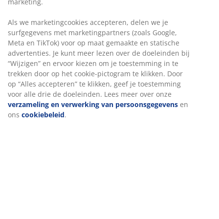
marketing.
Als we marketingcookies accepteren, delen we je
surfgegevens met marketingpartners (zoals Google,
Meta en TikTok) voor op maat gemaakte en statische
advertenties. Je kunt meer lezen over de doeleinden bij
“Wijzigen” en ervoor kiezen om je toestemming in te
trekken door op het cookie-pictogram te klikken. Door
In de kijker: LIMFJORDEN
op “Alles accepteren” te klikken, geef je toestemming
voor alle drie de doeleinden. Lees meer over onze
Ontdek onze stijlvolle collectie functionele
verzameling en verwerking van persoonsgegevens
en
opbergmeubelen voor je slaapkamer en je kantoor.
ons
cookiebeleid
.
Lees verder