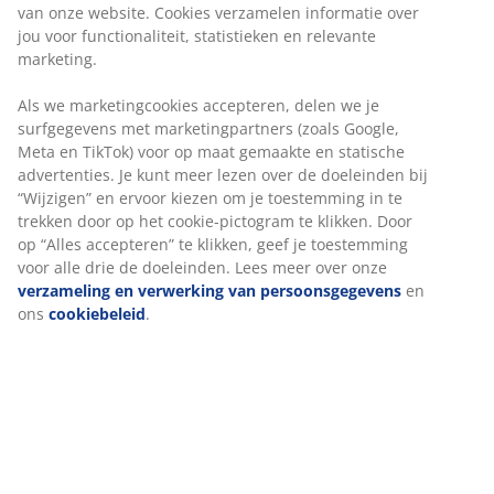
van onze website. Cookies verzamelen informatie over
fraude.
jou voor functionaliteit, statistieken en relevante
Als je een potentiële frauduleuze of scam website ziet die
marketing.
beweert JYSK producten te verkopen, neem dan contact op
met de
klantenservice van JYSK
.
Als we marketingcookies accepteren, delen we je
surfgegevens met marketingpartners (zoals Google,
Heeft een indicent plaatsgevonden?
Meta en TikTok) voor op maat gemaakte en statische
advertenties. Je kunt meer lezen over de doeleinden bij
“Wijzigen” en ervoor kiezen om je toestemming in te
In geval van fraude raden we je aan contact op te nemen met
trekken door op het cookie-pictogram te klikken. Door
je bank en aangifte te doen bij de politie.
op “Alles accepteren” te klikken, geef je toestemming
Het is belangrijk dat je zo snel mogelijk handelt als je bent
voor alle drie de doeleinden. Lees meer over onze
opgelicht. In sommige gevallen kan de transactie op tijd
verzameling en verwerking van persoonsgegevens
en
worden gestopt.
ons
cookiebeleid
.
We raden je aan om:
contact op te nemen met je bank
je betaalkaarten te blokkeren
geen contact op te nemen met de fraudeurs