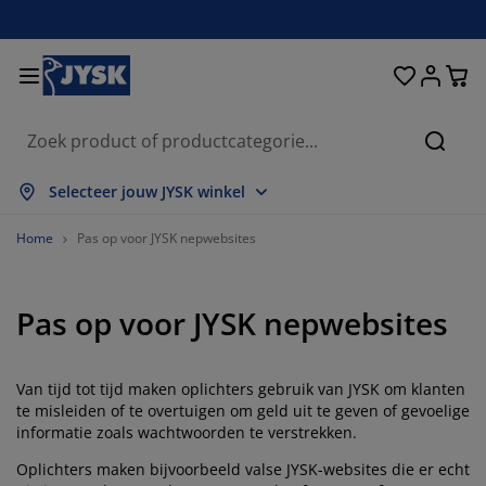
Bedden en matrassen
Opbergsystemen
Woondecoratie
Woonkamer
Slaapkamer
Badkamer
Gordijnen
Eetkamer
Bureau
Tuin
Hal
Zoeke
lles weergeven
lles weergeven
lles weergeven
lles weergeven
lles weergeven
lles weergeven
lles weergeven
lles weergeven
lles weergeven
lles weergeven
lles weergeven
Selecteer jouw JYSK winkel
atrassen
pringmatrassen
anddoeken
ureaumeubelen
etels
fels
leerkasten
almeubelen
ant en klaar gordijn
uinmeubelen
ecoratie
Home
Pas op voor JYSK nepwebsites
edden
chuimmatrassen
xtiel
pbergen
auteuils
toelen
pbergmeubelen
oor aan de muur
olgordijnen
uinkussens
xtiel
Pas op voor JYSK nepwebsites
pbergboxen
ekbedden
oxsprings
adkamerartikelen
alontafel
pbergen
almeubelen
leine opbergers
amellen
oor op de tafel
onwering
Van tijd tot tijd maken oplichters gebruik van JYSK om klanten
eubelonderhoud
ussens
ekmatrassen
assen/strijken
pbergen
leine opbergers
xtiel
aloezieën
oor aan de muur
te misleiden of te overtuigen om geld uit te geven of gevoelige
informatie zoals wachtwoorden te verstrekken.
uinaccessoires
V-meubelen
eubelonderhoud
ekbedovertrekken
edframes
lisségordijnen
euken
Oplichters maken bijvoorbeeld valse JYSK-websites die er echt