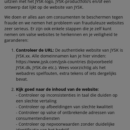
uitzien met het JYSK-logo, JYSK-productfoto's en/of een
eubelonderhoud
uitenverlichting
nsectenhorren
oeslakens
edbodems
rlichting
ontwerp dat lijkt op de website van JYSK.
aamfolie
amping
leerkasten
attenbodems
uishoud
We doen er alles aan om consumenten te beschermen tegen
fraude en we nemen het probleem van frauduleuze websites
zeer serieus. Er zijn ook enkele stappen die je zelf kunt
ccessoires
laapkamermeubelen
indermatrassen
inderkamer
nemen om valse websites te herkennen en je veiligheid te
garanderen:
inderbedden
assen/strijken
Controleer de URL:
De authentieke website van JYSK is
JYSK.xx. Alle domeinnamen kan je hier vinden:
uisdierartikelen
https://www.jysk.com/jysk-countries (bijvoorbeeld
JYSK.dk, JYSK.de etc.). Wees voorzichtig als het
webadres spelfouten, extra tekens of iets dergelijks
bevat.
Kijk goed naar de inhoud van de website:
- Controleer op inconsistenties in taal die duiden op
een slechte vertaling
- Controleer op afbeeldingen van slechte kwaliteit
- Controleer op valse of ontbrekende adressen van
consumentendiensten
- Controleer op nepvoorwaarden zonder duidelijke
identificatie van het bedrijf