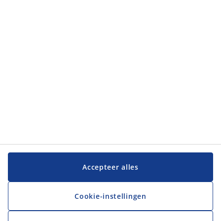
Klantendienst
JYSK
JYSK
Hoofdkantoor
Volg JYSK
Taal
Accepteer alles
Cookie-instellingen