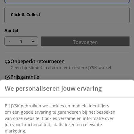
Click & Collect
Aantal
-
+
Toevoegen
Onbeperkt retourneren
Geen tijdslimiet - retourneer in iedere JYSK-winkel
Prijsgarantie
30 dagen prijsgarantie op alle artikelen
We personaliseren jouw ervaring
Flexibele bezorgopties
Snelle en gemakkelijke bezorgopties
Bij JYSK gebruiken we cookies en mobiele identifiers
om een goede ervaring te garanderen bij het bezoeken
van onze website. Cookies verzamelen informatie over
Artikelnummer: 5530837
jou voor functionaliteit, statistieken en relevante
marketing.
Montage instructies