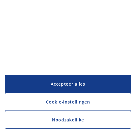
JYSK
JYSK
Hoofdkantoor
Volg JYSK
Taal
Accepteer alles
Cookie-instellingen
Noodzakelijke