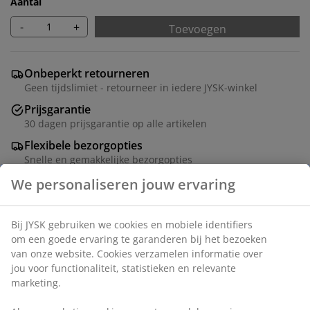
Aantal
-
+
Toevoegen
Onbeperkt retourneren
Geen tijdslimiet - retourneer in iedere JYSK-winkel
Prijsgarantie
30 dagen prijsgarantie op alle artikelen
Flexibele bezorgopties
Snelle en gemakkelijke bezorgopties
Artikelnummer: 5407502
Montage instructies
Specificaties