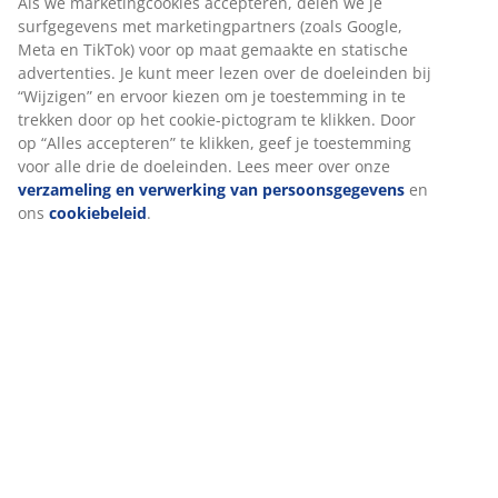
We personaliseren jouw ervaring
Bij JYSK gebruiken we cookies en mobiele identifiers om een
Beoordelingen
goede ervaring te garanderen bij het bezoeken van onze
(
171
)
website. Cookies verzamelen informatie over jou voor
functionaliteit, statistieken en relevante marketing.
Als we marketingcookies accepteren, delen we je surfgegevens
Levering
met marketingpartners (zoals Google, Meta en TikTok) voor op
maat gemaakte en statische advertenties. Je kunt meer lezen
over de doeleinden bij “Wijzigen” en ervoor kiezen om je
toestemming in te trekken door op het cookie-pictogram te
klikken. Door op “Alles accepteren” te klikken, geef je
toestemming voor alle drie de doeleinden. Lees meer over
onze
verzameling en verwerking van persoonsgegevens
en
ons
cookiebeleid
.