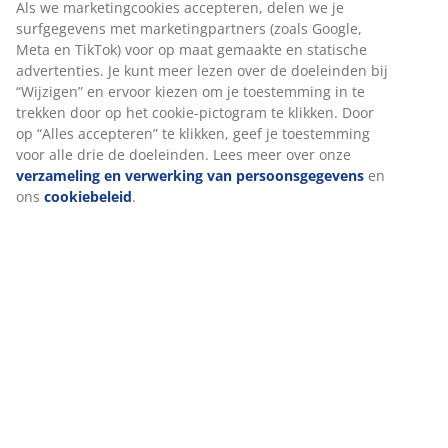
Beoordelingen
(
171
)
Levering