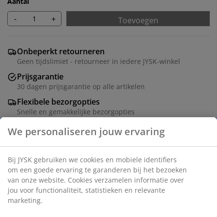
Aantal
-
+
Toevoegen
Onbeperkt retourneren
Geen tijdslimiet - retourneer in iedere JYSK-winkel
Prijsgarantie
30 dagen prijsgarantie op alle artikelen
Flexibele bezorgopties
Snelle en gemakkelijke bezorgopties
Artikelnummer: 5407500
Montage instructies
Specificaties