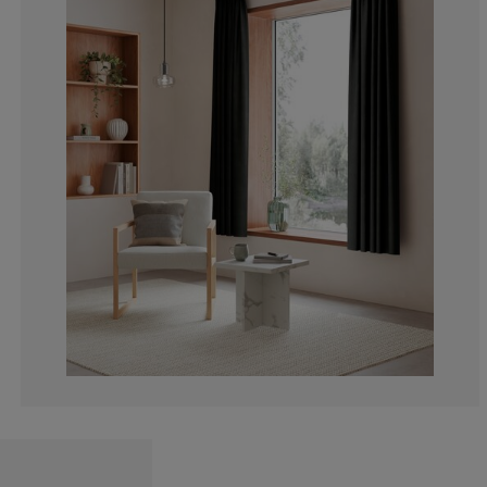
18.0327868852
3.825136612021
1.639344262295
1.639344262295