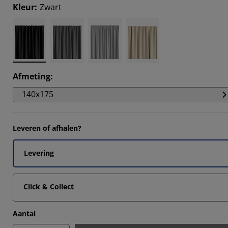
459%
Kleur
:
Zwart
858%
082%
082%
Afmeting
:
140x175
Leveren of afhalen?
Levering
Click & Collect
Aantal