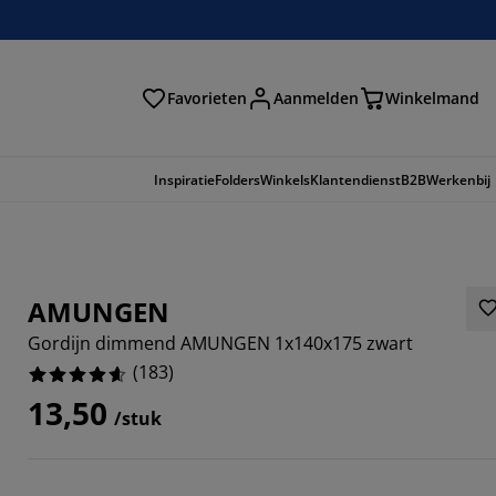
Favorieten
Aanmelden
Winkelmand
Inspiratie
Folders
Winkels
Klantendienst
B2B
Werkenbij
AMUNGEN
Gordijn dimmend AMUNGEN 1x140x175 zwart
(
183
)
13,50
/stuk
209%