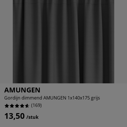
eubelonderhoud
uitenverlichting
nsectenhorren
oeslakens
edbodems
rlichting
%
aamfolie
amping
leerkasten
attenbodems
uishoud
ccessoires
%
laapkamermeubelen
indermatrassen
inderkamer
%
inderbedden
assen/strijken
uisdierartikelen
AMUNGEN
Gordijn dimmend AMUNGEN 1x140x175 grijs
(
169
)
13,50
/stuk