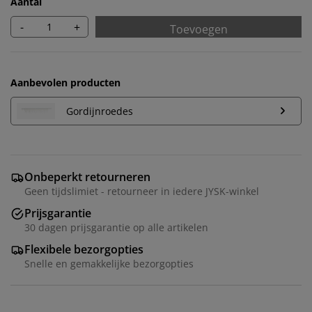
Aantal
-
+
Toevoegen
Aanbevolen producten
Gordijnroedes
Onbeperkt retourneren
Geen tijdslimiet - retourneer in iedere JYSK-winkel
We personaliseren jouw ervaring
Prijsgarantie
30 dagen prijsgarantie op alle artikelen
Flexibele bezorgopties
Bij JYSK gebruiken we cookies en mobiele identifiers
Snelle en gemakkelijke bezorgopties
om een goede ervaring te garanderen bij het bezoeken
van onze website. Cookies verzamelen informatie over
jou voor functionaliteit, statistieken en relevante
marketing.