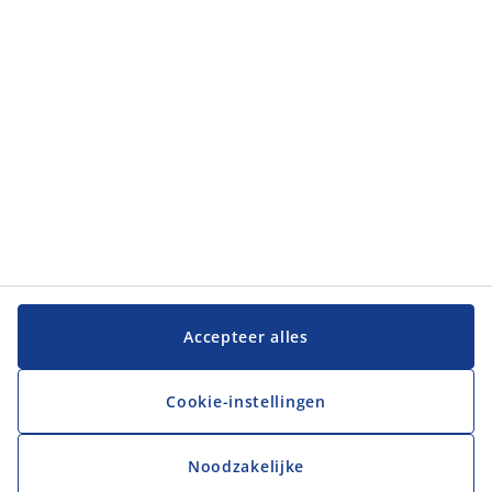
JYSK
JYSK
Hoofdkantoor
Volg JYSK
Taal