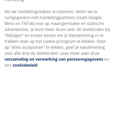
Artikelnummer: 5080024
Specificaties
Beoordelingen
(
169
)
Levering