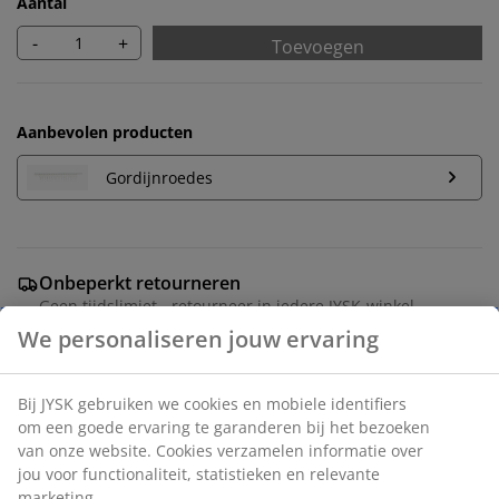
Aantal
-
+
Toevoegen
Aanbevolen producten
Gordijnroedes
Onbeperkt retourneren
Geen tijdslimiet - retourneer in iedere JYSK-winkel
Prijsgarantie
30 dagen prijsgarantie op alle artikelen
Flexibele bezorgopties
Snelle en gemakkelijke bezorgopties