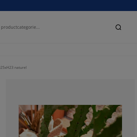
Zoeken
Ø25xH23 naturel
100%