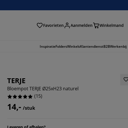
Favorieten
Aanmelden
Winkelmand
Inspiratie
Folders
Winkels
Klantendienst
B2B
Werkenbij
TERJE
Bloempot TERJE Ø25xH23 naturel
(
15
)
14,-
/stuk
Leveren of afhalen?