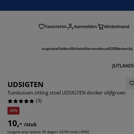
Favorieten
Aanmelden
Winkelmand
Inspiratie
Folders
Winkels
Klantendienst
B2B
Werkenbij
UDSIGTEN
Tuinkussen zitting stoel UDSIGTEN donker olijfgroen
(
3
)
-60%
10,-
/stuk
Laagste prijs laatste 30 dagen:
24,99 /stuk (-60%)