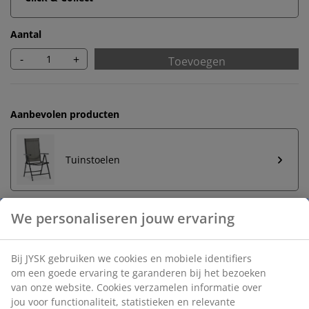
Aantal
-
+
Toevoegen
Aanbevolen producten
Tuinstoelen
Onbeperkt retourneren
Geen tijdslimiet - retourneer in iedere JYSK-winkel
Prijsgarantie
30 dagen prijsgarantie op alle artikelen