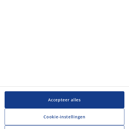
Klantendienst
JYSK
JYSK
Hoofdkantoor
Volg JYSK
Taal