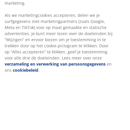
Flexibele bezorgopties
Snelle en gemakkelijke bezorgopties
Luxe tuinkussen met duurzaam, structuurgeweven
hoes. Voor zitgedeelte stoel. 48x49x6 cm
Artikelnummer: 3726232
Specificaties
We personaliseren jouw ervaring
Beoordelingen
(
0
)
Bij JYSK gebruiken we cookies en mobiele identifiers om een go
ervaring te garanderen bij het bezoeken van onze website. Cook
verzamelen informatie over jou voor functionaliteit, statistieken