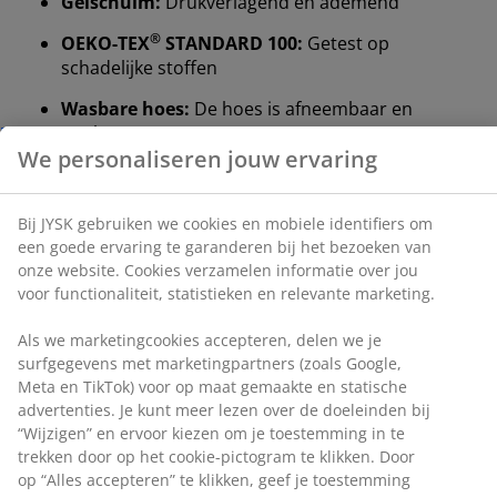
Gelschuim:
Drukverlagend en ademend
®
OEKO-TEX
STANDARD 100:
Getest op
schadelijke stoffen
Wasbare hoes:
De hoes is afneembaar en
We personaliseren jouw ervaring
wasbaar op 40°C
DREAMZONE®:
Kwaliteitsmatrassen en -bedden
Bij JYSK gebruiken we cookies en mobiele identifiers
tegen een betaalbare prijs, exclusief verkrijgbaar
om een goede ervaring te garanderen bij het bezoeken
bij JYSK
van onze website. Cookies verzamelen informatie over
jou voor functionaliteit, statistieken en relevante
15 jaar garantie:
Een duurzame keuze
marketing.
Stevige matras
Een stevige matras helpt je ​​lichaamsgewicht gelijkmatig
Als we marketingcookies accepteren, delen we je
surfgegevens met marketingpartners (zoals Google,
te verdelen, wat zorgt voor een stabiel slaapoppervlak
Meta en TikTok) voor op maat gemaakte en statische
en verbeterde ondersteuning gedurende de hele
advertenties. Je kunt meer lezen over de doeleinden bij
nacht. Hoewel comfort per persoon verschilt, geldt
“Wijzigen” en ervoor kiezen om je toestemming in te
over het algemeen: hoe zwaarder je bent, hoe steviger
trekken door op het cookie-pictogram te klikken. Door
je matras moet zijn en omgekeerd. Het matras moet
op “Alles accepteren” te klikken, geef je toestemming
zacht of stevig genoeg zijn om je wervelkolom in een
voor alle drie de doeleinden. Lees meer over onze