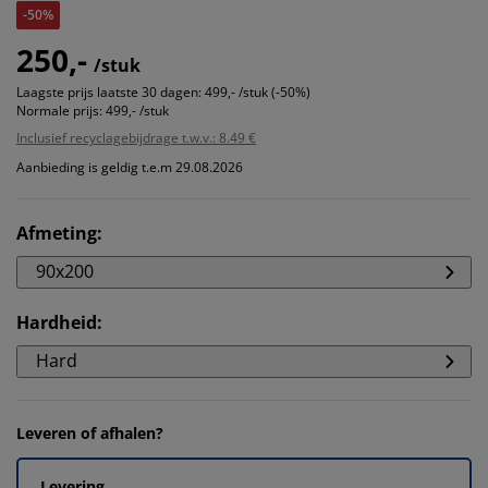
-50%
250,-
/stuk
Laagste prijs laatste 30 dagen:
499,- /stuk (-50%)
Normale prijs:
499,- /stuk
Inclusief recyclagebijdrage t.w.v.: 8.49 €
Aanbieding is geldig t.e.m 29.08.2026
Afmeting
:
90x200
Hardheid
:
Hard
Leveren of afhalen?
Levering