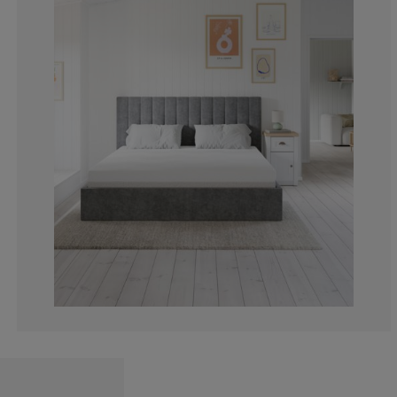
25%
0%
25%
0%