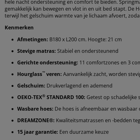
hele nacht ondersteuning en comfort te bieden. Springm
gemakkelijk kan bewegen en vlot in en uit bed stapt. De 
terwijl het gelschuim warmte van je lichaam afvoert, zod
Kenmerken
Afmetingen:
B180 x L200 cm. Hoogte: 21 cm
Stevige matras:
Stabiel en ondersteunend
Gerichte ondersteuning:
11 comfortzones en 3 com
™
Hourglass
veren:
Aanvankelijk zacht, worden ste
Gelschuim:
Drukverlagend en ademend
®
OEKO-TEX
STANDARD 100:
Getest op schadelijke 
Wasbare hoes:
De hoes is afneembaar en wasbaar 
DREAMZONE®:
Kwaliteitsmatrassen en -bedden tegen
15 jaar garantie:
Een duurzame keuze