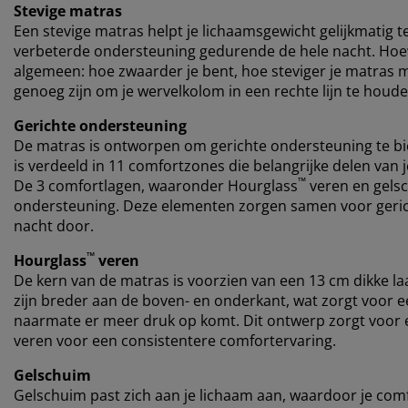
Stevige matras
Een stevige matras helpt je ​​lichaamsgewicht gelijkmatig 
verbeterde ondersteuning gedurende de hele nacht. Hoewe
algemeen: hoe zwaarder je bent, hoe steviger je matras 
genoeg zijn om je wervelkolom in een rechte lijn te houde
Gerichte ondersteuning
De matras is ontworpen om gerichte ondersteuning te bi
is verdeeld in 11 comfortzones die belangrijke delen van
™
De 3 comfortlagen, waaronder Hourglass
veren en gels
ondersteuning. Deze elementen zorgen samen voor geric
nacht door.
™
Hourglass
veren
De kern van de matras is voorzien van een 13 cm dikke l
zijn breder aan de boven- en onderkant, wat zorgt voor ee
naarmate er meer druk op komt. Dit ontwerp zorgt voor 
veren voor een consistentere comfortervaring.
Gelschuim
Gelschuim past zich aan je lichaam aan, waardoor je comfo