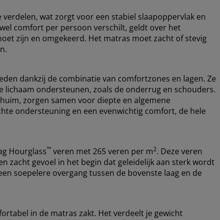
te verdelen, wat zorgt voor een stabiel slaapoppervlak en
l comfort per persoon verschilt, geldt over het
moet zijn en omgekeerd. Het matras moet zacht of stevig
n.
eden dankzij de combinatie van comfortzones en lagen. Ze
 je lichaam ondersteunen, zoals de onderrug en schouders.
chuim, zorgen samen voor diepte en algemene
hte ondersteuning en een evenwichtig comfort, de hele
™
2
aag Hourglass
veren met 265 veren per m
. Deze veren
n zacht gevoel in het begin dat geleidelijk aan sterk wordt
een soepelere overgang tussen de bovenste laag en de
rtabel in de matras zakt. Het verdeelt je gewicht