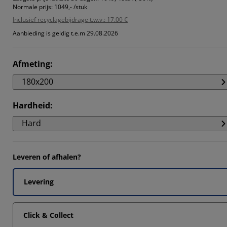
Normale prijs:
1049,- /stuk
Inclusief recyclagebijdrage t.w.v.: 17.00 €
Aanbieding is geldig t.e.m 29.08.2026
Afmeting
:
180x200
Hardheid
:
Hard
Leveren of afhalen?
Levering
Click & Collect