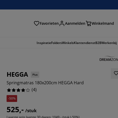
Favorieten
Aanmelden
Winkelmand
Inspiratie
Folders
Winkels
Klantendienst
B2B
Werkenbij
HEGGA
Plus
Springmatras 180x200cm HEGGA Hard
(
4
)
-50%
525,-
/stuk
Laagste prijs laatste 30 dagen:
1049,- /stuk (-50%)