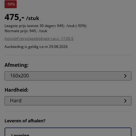
-50%
475,-
/stuk
Laagste prijs laatste 30 dagen:
949,- /stuk (-50%)
Normale prijs:
949,- /stuk
Inclusief recyclagebijdrage t.w.v.: 17.00 €
Aanbieding is geldig t.e.m 29.08.2026
Afmeting
:
160x200
Hardheid
:
Hard
Leveren of afhalen?
Levering