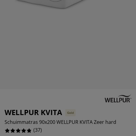
eubelonderhoud
uitenverlichting
nsectenhorren
oeslakens
edbodems
rlichting
%
aamfolie
amping
leerkasten
attenbodems
uishoud
%
ccessoires
laapkamermeubelen
indermatrassen
inderkamer
inderbedden
assen/strijken
uisdierartikelen
WELLPUR KVITA
Gold
Schuimmatras 90x200 WELLPUR KVITA Zeer hard
(
37
)