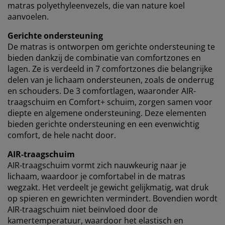
matras polyethyleenvezels, die van nature koel
aanvoelen.
Bij JYSK gebruiken we cookies en mobiele identifiers om een
goede ervaring te garanderen bij het bezoeken van onze
Gerichte ondersteuning
website. Cookies verzamelen informatie over jou voor
De matras is ontworpen om gerichte ondersteuning te
functionaliteit, statistieken en relevante marketing.
bieden dankzij de combinatie van comfortzones en
lagen. Ze is verdeeld in 7 comfortzones die belangrijke
Als we marketingcookies accepteren, delen we je surfgegevens
delen van je lichaam ondersteunen, zoals de onderrug
met marketingpartners (zoals Google, Meta en TikTok) voor op
en schouders. De 3 comfortlagen, waaronder AIR-
maat gemaakte en statische advertenties. Je kunt meer lezen
traagschuim en Comfort+ schuim, zorgen samen voor
over de doeleinden bij “Wijzigen” en ervoor kiezen om je
diepte en algemene ondersteuning. Deze elementen
toestemming in te trekken door op het cookie-pictogram te
bieden gerichte ondersteuning en een evenwichtig
klikken. Door op “Alles accepteren” te klikken, geef je
comfort, de hele nacht door.
toestemming voor alle drie de doeleinden. Lees meer over onze
verzameling en verwerking van persoonsgegevens
en ons
AIR-traagschuim
cookiebeleid
.
AIR-traagschuim vormt zich nauwkeurig naar je
lichaam, waardoor je comfortabel in de matras
wegzakt. Het verdeelt je gewicht gelijkmatig, wat druk
op spieren en gewrichten vermindert. Bovendien wordt
AIR-traagschuim niet beïnvloed door de
kamertemperatuur, waardoor het elastisch en