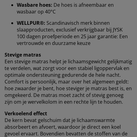
Wasbare hoes:
De hoes is afneembaar en
wasbaar op 40°C
WELLPUR®:
Scandinavisch merk binnen
slaapproducten, exclusief verkrijgbaar bij JYSK
100 dagen proefperiode en 25 jaar garantie: Een
vertrouwde en duurzame keuze
Stevige matras
Een stevige matras helpt je lichaamsgewicht gelijkmatig
te verdelen, wat zorgt voor een stabiel ligoppervlak en
optimale ondersteuning gedurende de hele nacht.
Comfort is persoonlijk, maar over het algemeen geldt:
hoe zwaarder je bent, hoe steviger je matras best is, en
omgekeerd. De matras moet zacht of stevig genoeg
zijn om je wervelkolom in een rechte lijn te houden.
Verkoelend effect
De kern bevat gelschuim dat je lichaamswarmte
absorbeert en afvoert, waardoor je direct een koel
We personaliseren jouw ervaring
gevoel ervaart. Bovendien bevatten de stoffen van de