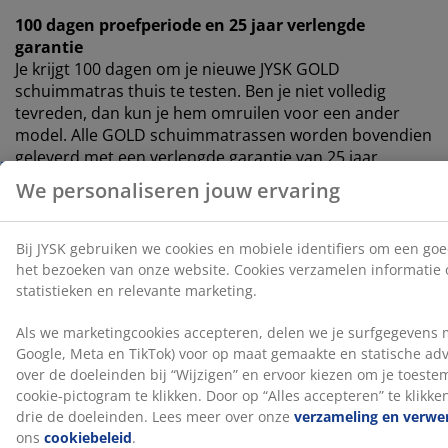
100 dagen proefperiode en 25 jaar verlengde
garantie
Je krijgt 100 dagen om je nieuwe JYSK GOLD
schuimmatras thuis te testen. Ben je niet volledig
tevreden, dan kun je hem omruilen voor een ander
model. Alle GOLD schuimmatrassen worden bovendien
geleverd met een verlengde garantie van 25 jaar.
Productiegeur verdwijnt na verloop van tijd
Wanneer je een nieuwe matras krijgt, kan je een lichte
productiegeur opmerken. Dit is volledig onschadelijk
en verdwijnt na verloop van tijd. De matras laten
luchten of stofzuigen kan dit proces versnellen.
Wij helpen je graag de juiste matras te kiezen
Wil je meer weten over welke matras het beste bij je
past? Lees dan onze gidsen of bezoek je lokale JYSK-
winkel. Daar kan je verschillende opties testen en krijg
je advies bij het kiezen van de juiste matras op basis
van je slaaphouding en andere persoonlijke