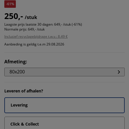
-61%
250,-
/stuk
Laagste prijs laatste 30 dagen:
649,- /stuk (-61%)
Normale prijs:
649,- /stuk
Inclusief recyclagebijdrage t.w.v.: 8.49 €
Aanbieding is geldig t.e.m 29.08.2026
Afmeting
:
80x200
Leveren of afhalen?
Levering
Click & Collect