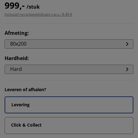
999,-
/stuk
Inclusief recyclagebijdrage t.w.v.: 8.49 €
Afmeting
:
80x200
Hardheid
:
Hard
Leveren of afhalen?
Levering
Click & Collect