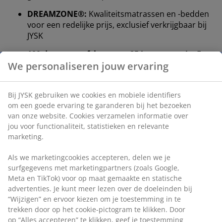
DREAMZONE®:
Kwaliteitsmatrassen en -bedden
voor een redelijke prijs, exclusief verkrijgbaar bij
JYSK
100 dagen proefslapen en 25 jaar garantie:
Een
betrouwbare en duurzame keuze
We personaliseren jouw ervaring
Stevige matras
Bij JYSK gebruiken we cookies en mobiele identifiers
Een stevige matras helpt je ​​lichaamsgewicht gelijkmatig
om een goede ervaring te garanderen bij het bezoeken
te verdelen, wat zorgt voor een stabiel slaapoppervlak
van onze website. Cookies verzamelen informatie over
jou voor functionaliteit, statistieken en relevante
en verbeterde ondersteuning gedurende de hele
marketing.
nacht. Hoewel comfort per persoon verschilt, geldt
over het algemeen: hoe zwaarder je bent, hoe steviger
Als we marketingcookies accepteren, delen we je
de matras moet zijn, en omgekeerd. De matras moet
surfgegevens met marketingpartners (zoals Google,
zacht of stevig genoeg zijn om je wervelkolom in een
Meta en TikTok) voor op maat gemaakte en statische
rechte lijn te houden.
advertenties. Je kunt meer lezen over de doeleinden bij
“Wijzigen” en ervoor kiezen om je toestemming in te
Gerichte ondersteuning
trekken door op het cookie-pictogram te klikken. Door
De matras is ontworpen om gerichte ondersteuning te
op “Alles accepteren” te klikken, geef je toestemming