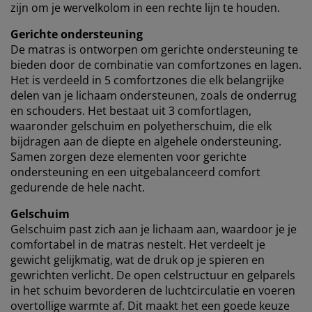
zijn om je wervelkolom in een rechte lijn te houden.
trekken door op het cookie-pictogram te klikken. Door
op “Alles accepteren” te klikken, geef je toestemming
Gerichte ondersteuning
voor alle drie de doeleinden. Lees meer over onze
De matras is ontworpen om gerichte ondersteuning te
verzameling en verwerking van persoonsgegevens
en
bieden door de combinatie van comfortzones en lagen.
ons
cookiebeleid
.
Het is verdeeld in 5 comfortzones die elk belangrijke
delen van je lichaam ondersteunen, zoals de onderrug
en schouders. Het bestaat uit 3 comfortlagen,
waaronder gelschuim en polyetherschuim, die elk
bijdragen aan de diepte en algehele ondersteuning.
Samen zorgen deze elementen voor gerichte
ondersteuning en een uitgebalanceerd comfort
gedurende de hele nacht.
Gelschuim
Gelschuim past zich aan je lichaam aan, waardoor je je
comfortabel in de matras nestelt. Het verdeelt je
gewicht gelijkmatig, wat de druk op je spieren en
gewrichten verlicht. De open celstructuur en gelparels
in het schuim bevorderen de luchtcirculatie en voeren
overtollige warmte af. Dit maakt het een goede keuze