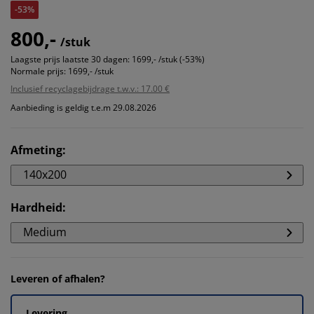
-53%
800,-
/stuk
Laagste prijs laatste 30 dagen:
1699,- /stuk (-53%)
Normale prijs:
1699,- /stuk
Inclusief recyclagebijdrage t.w.v.: 17.00 €
Aanbieding is geldig t.e.m 29.08.2026
Afmeting
:
140x200
Hardheid
:
Medium
Leveren of afhalen?
Levering