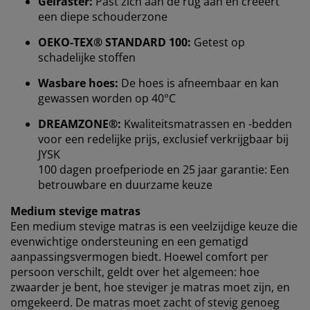
Gelraster:
Past zich aan de rug aan en creëert
een diepe schouderzone
OEKO-TEX® STANDARD 100:
Getest op
schadelijke stoffen
Wasbare hoes:
De hoes is afneembaar en kan
gewassen worden op 40°C
We personaliseren jouw ervaring
DREAMZONE®:
Kwaliteitsmatrassen en -bedden
voor een redelijke prijs, exclusief verkrijgbaar bij
JYSK
Bij JYSK gebruiken we cookies en mobiele identifiers
100 dagen proefperiode en 25 jaar garantie: Een
om een goede ervaring te garanderen bij het bezoeken
betrouwbare en duurzame keuze
van onze website. Cookies verzamelen informatie over
jou voor functionaliteit, statistieken en relevante
Medium stevige matras
marketing.
Een medium stevige matras is een veelzijdige keuze die
evenwichtige ondersteuning en een gematigd
Als we marketingcookies accepteren, delen we je
aanpassingsvermogen biedt. Hoewel comfort per
surfgegevens met marketingpartners (zoals Google,
persoon verschilt, geldt over het algemeen: hoe
Meta en TikTok) voor op maat gemaakte en statische
zwaarder je bent, hoe steviger je matras moet zijn, en
advertenties. Je kunt meer lezen over de doeleinden bij
omgekeerd. De matras moet zacht of stevig genoeg
“Wijzigen” en ervoor kiezen om je toestemming in te