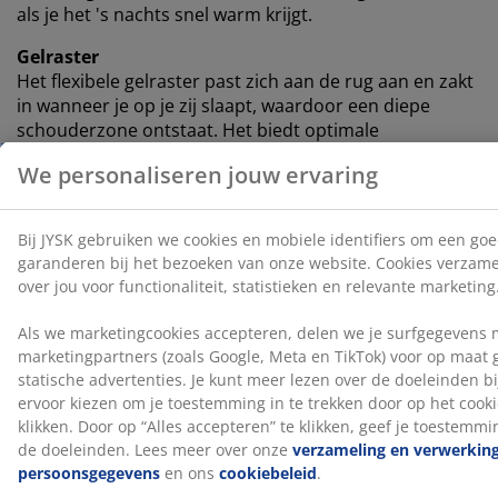
als je het 's nachts snel warm krijgt.
Gelraster
Het flexibele gelraster past zich aan de rug aan en zakt
in wanneer je op je zij slaapt, waardoor een diepe
schouderzone ontstaat. Het biedt optimale
ondersteuning, zowel wanneer je op je rug als op je zij
ligt.
OEKO-TEX® STANDARD 100
Deze matras is OEKO-TEX® STANDARD 100
gecertificeerd. Dit betekent dat elk onderdeel, van
stoffen en vullingen tot garen en ritsen, is getest door
onafhankelijke OEKO-TEX®-instituten en voldoet aan
strenge limieten voor schadelijke stoffen.
Wasbare hoes
De matras heeft een hoes met rits die gemakkelijk te
verwijderen en in de machine te wassen is op 40°C,
zodat deze fris en schoon blijft.