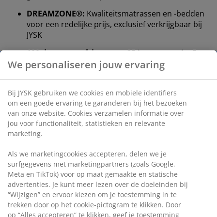
DREAMZONE®:
Kwaliteitsmatrassen en -bedden
voor een redelijke prijs, exclusief verkrijgbaar bij
JYSK
100 dagen proefslapen en 25 jaar garantie:
Een
betrouwbare en duurzame keuze
Stevige matras
Een stevige matras helpt je ​​lichaamsgewicht gelijkmatig
te verdelen, wat zorgt voor een stabiel slaapoppervlak
en verbeterde ondersteuning gedurende de hele
nacht. Hoewel comfort per persoon verschilt, geldt
over het algemeen: hoe zwaarder je bent, hoe steviger
de matras moet zijn, en omgekeerd. De matras moet
zacht of stevig genoeg zijn om je wervelkolom in een
rechte lijn te houden.
Gerichte ondersteuning
De matras is ontworpen om gerichte ondersteuning te